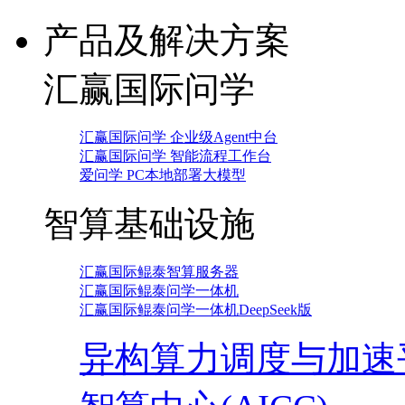
产品及解决方案
汇赢国际问学
汇赢国际问学 企业级Agent中台
汇赢国际问学 智能流程工作台
爱问学 PC本地部署大模型
智算基础设施
汇赢国际鲲泰智算服务器
汇赢国际鲲泰问学一体机
汇赢国际鲲泰问学一体机DeepSeek版
异构算力调度与加速