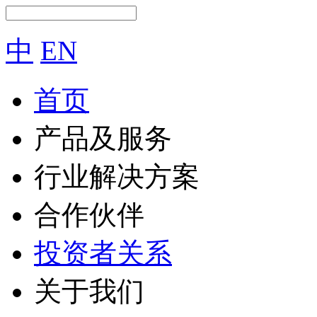
中
EN
首页
产品及服务
行业解决方案
合作伙伴
投资者关系
关于我们