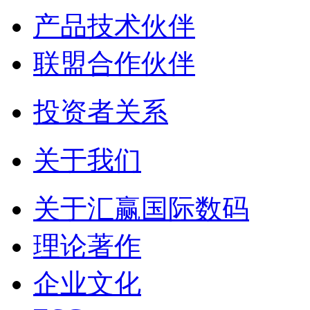
产品技术伙伴
联盟合作伙伴
投资者关系
关于我们
关于汇赢国际数码
理论著作
企业文化