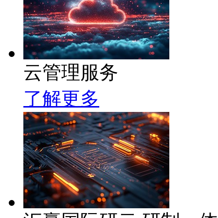
云管理服务
了解更多