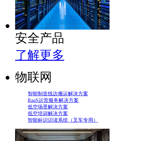
安全产品
了解更多
物联网
智能制造线边搬运解决方案
RaaS运营服务解决方案
低空场景解决方案
低空培训解决方案
智能标识识读系统（叉车专用）