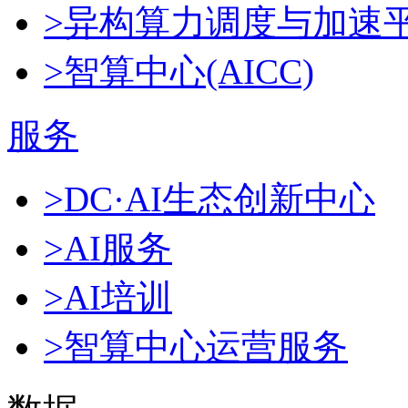
>异构算力调度与加速
>智算中心(AICC)
服务
>DC·AI生态创新中心
>AI服务
>AI培训
>智算中心运营服务