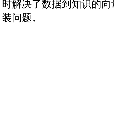
时解决了数据到知识的向
装问题。