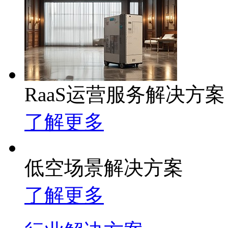
RaaS运营服务解决方案
了解更多
低空场景解决方案
了解更多